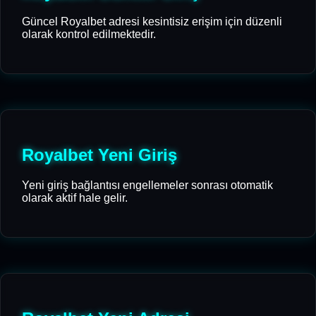
Güncel Royalbet adresi kesintisiz erişim için düzenli
olarak kontrol edilmektedir.
Royalbet Yeni Giriş
Yeni giriş bağlantısı engellemeler sonrası otomatik
olarak aktif hale gelir.