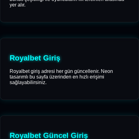
yer alır.
Royalbet Giriş
Royalbet giriş adresi her gün güncellenir. Neon
tasarımlı bu sayfa üzerinden en hızlı erişimi
sağlayabilirsiniz.
Royalbet Güncel Giriş