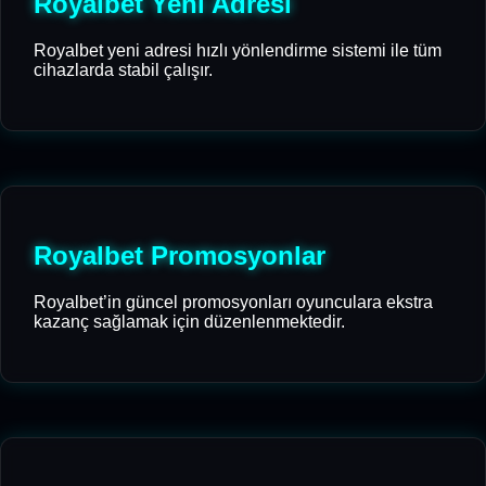
Royalbet Yeni Adresi
Royalbet yeni adresi hızlı yönlendirme sistemi ile tüm
cihazlarda stabil çalışır.
Royalbet Promosyonlar
Royalbet’in güncel promosyonları oyunculara ekstra
kazanç sağlamak için düzenlenmektedir.