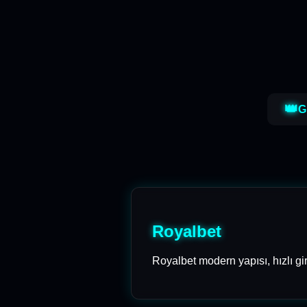
👑
G
Royalbet
Royalbet modern yapısı, hızlı giri