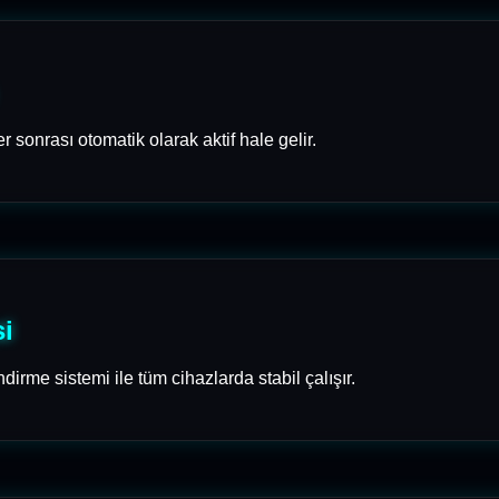
r sonrası otomatik olarak aktif hale gelir.
si
dirme sistemi ile tüm cihazlarda stabil çalışır.