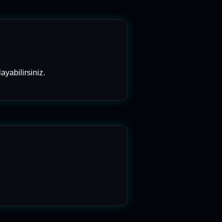
ayabilirsiniz.