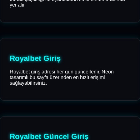
yer alır.
Royalbet Giriş
Royalbet giriş adresi her gün güncellenir. Neon
tasarımlı bu sayfa üzerinden en hızlı erişimi
sağlayabilirsiniz.
Royalbet Güncel Giriş