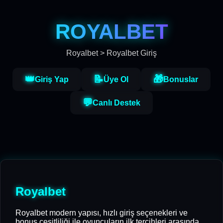
ROYALBET
Royalbet > Royalbet Giriş
👑
📝
🎁
Giriş Yap
Üye Ol
Bonuslar
💬
Canlı Destek
Royalbet
Royalbet modern yapısı, hızlı giriş seçenekleri ve
bonus çeşitliliği ile oyuncuların ilk tercihleri arasında