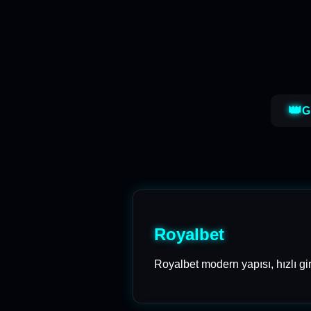
👑
G
Royalbet
Royalbet modern yapısı, hızlı giri